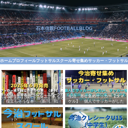
石本信親FOOTBALLBLOG
ホーム
プロフィール
フットサルスクール
寄せ集めサッカー・フットサ
2026年6月発売 サッカー本＋
今治 寄せ集めサッカー【タマ
役立ちそうな本 （新刊、戦
ケル】 個人でサッカーがした
術、自伝、指導法、トレンド、
い、サッカーをする場所、男
スポーツビジネス、高校サッカ
女、初心者、シニアも学生もい
ー）勝つ方法、上手くなる方法
っしょに！【タマケル】
を見つけよう！