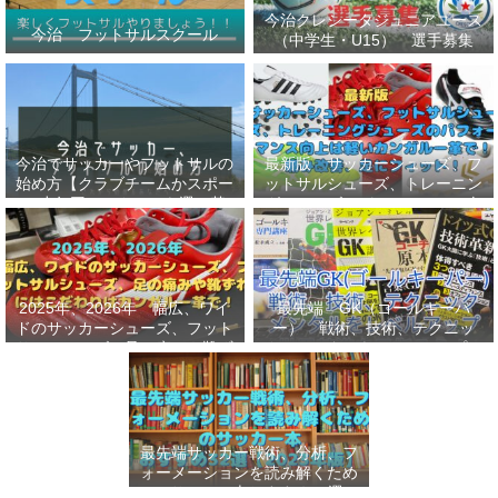
今治クレシータジュニアユース
今治 フットサルスクール
（中学生・U15） 選手募集
今治でサッカーやフットサルの
最新版 サッカーシューズ、フ
始め方【クラブチームかスポー
ットサルシューズ、トレーニン
ツ少年団かスクールを選ぶ基
グシューズのパフォーマンス向
準】小学生、幼児（年長・年
上は軽いカンガルー革で！痛み
中）、サッカー
改善、足にフィット！
2025年、2026年 幅広、ワイ
最先端 GK（ゴールキーパ
ドのサッカーシューズ、フット
ー） 戦術、技術、テクニッ
サルシューズ、足の痛みや靴ず
ク、メンタルをレベルアップし
れにはこだわりはカンガルー革
世界基準へ 練習メニューなど
で！
選手、指導者おすすめ本 11
選
最先端サッカー戦術、分析、フ
ォーメーションを読み解くため
のサッカー本おすすめ32選