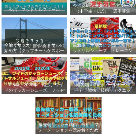
今治クレシータジュニアユース
今治 フットサルスクール
（中学生・U15） 選手募集
今治でサッカーやフットサルの
最新版 サッカーシューズ、フ
始め方【クラブチームかスポー
ットサルシューズ、トレーニン
ツ少年団かスクールを選ぶ基
グシューズのパフォーマンス向
準】小学生、幼児（年長・年
上は軽いカンガルー革で！痛み
中）、サッカー
改善、足にフィット！
2025年、2026年 幅広、ワイ
最先端 GK（ゴールキーパ
ドのサッカーシューズ、フット
ー） 戦術、技術、テクニッ
サルシューズ、足の痛みや靴ず
ク、メンタルをレベルアップし
れにはこだわりはカンガルー革
世界基準へ 練習メニューなど
で！
選手、指導者おすすめ本 11
選
最先端サッカー戦術、分析、フ
ォーメーションを読み解くため
のサッカー本おすすめ32選