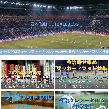
石本信親FOOTBALLBLOG
ホーム
プロフィール
フットサルスクール
寄せ集めサッカー・フットサ
2026年6月発売 サッカー本＋
今治 寄せ集めサッカー【タマ
役立ちそうな本 （新刊、戦
ケル】 個人でサッカーがした
術、自伝、指導法、トレンド、
い、サッカーをする場所、男
スポーツビジネス、高校サッカ
女、初心者、シニアも学生もい
ー）勝つ方法、上手くなる方法
っしょに！【タマケル】
を見つけよう！